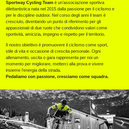
Sportway Cycling Team
è un’associazione sportiva
dilettantistica nata nel 2015 dalla passione per il ciclismo e
per le discipline outdoor. Nel corso degli anni il team è
cresciuto, diventando un punto di riferimento per gli
appassionati di due ruote che condividono valori come
sportività, amicizia, impegno e rispetto per il territorio.
Il nostro obiettivo è promuovere il ciclismo come sport,
stile di vita e occasione di crescita personale. Ogni
allenamento, uscita o gara rappresenta per noi un
momento per migliorare, metterci alla prova e vivere
insieme l’energia della strada.
Pedaliamo con passione, cresciamo come squadra.