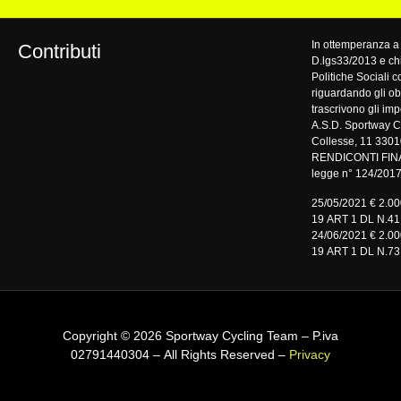
In ottemperanza a 
Contributi
D.lgs33/2013 e chi
Politiche Sociali 
riguardando gli obb
trascrivono gli impo
A.S.D. Sportway C
Collesse, 11 3301
RENDICONTI FIN
legge n° 124/201
25/05/2021 € 2.0
19 ART 1 DL N.41
24/06/2021 € 2.0
19 ART 1 DL N.73
Copyright © 2026 Sportway Cycling Team – P.iva
02791440304 – All Rights Reserved –
Privacy